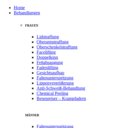
Home
Behandlungen
FRAUEN
Lidstraffung
Oberarmstraffung
Oberschenkelstraffung
Facelifting
Doppelkinn
Fettabsaugung
Fadenlifting
Gesichtsaufbau
Faltenunterspritzung
Lippenvergrößerung
Anti-Schweiß-Behandlung
Chemical Peeling
Besenreiser – Krampfadern
MÄNNER
Faltenunterspritzung