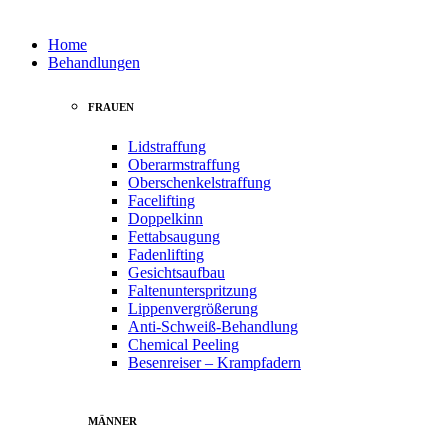
Home
Behandlungen
FRAUEN
Lidstraffung
Oberarmstraffung
Oberschenkelstraffung
Facelifting
Doppelkinn
Fettabsaugung
Fadenlifting
Gesichtsaufbau
Faltenunterspritzung
Lippenvergrößerung
Anti-Schweiß-Behandlung
Chemical Peeling
Besenreiser – Krampfadern
MÄNNER