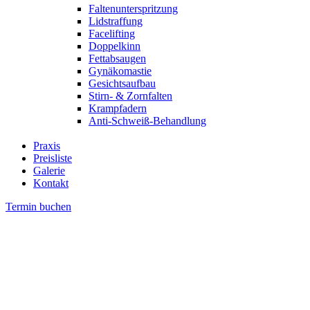
Faltenunterspritzung
Lidstraffung
Facelifting
Doppelkinn
Fettabsaugen
Gynäkomastie
Gesichtsaufbau
Stirn- & Zornfalten
Krampfadern
Anti-Schweiß-Behandlung
Praxis
Preisliste
Galerie
Kontakt
Termin buchen