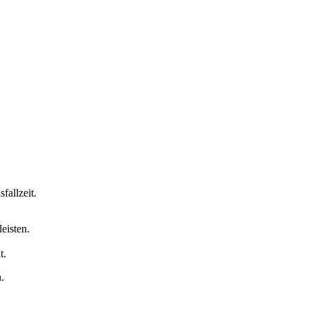
fallzeit.
eisten.
t.
.