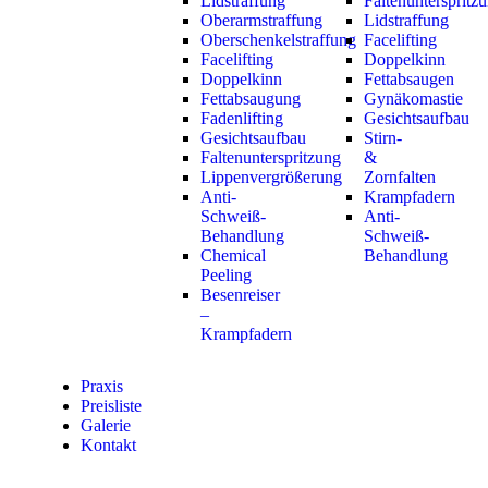
Lidstraffung
Faltenunterspritz
Oberarmstraffung
Lidstraffung
Oberschenkelstraffung
Facelifting
Facelifting
Doppelkinn
Doppelkinn
Fettabsaugen
Fettabsaugung
Gynäkomastie
Fadenlifting
Gesichtsaufbau
Gesichtsaufbau
Stirn-
Faltenunterspritzung
&
Lippenvergrößerung
Zornfalten
Anti-
Krampfadern
Schweiß-
Anti-
Behandlung
Schweiß-
Chemical
Behandlung
Peeling
Besenreiser
–
Krampfadern
Praxis
Preisliste
Galerie
Kontakt