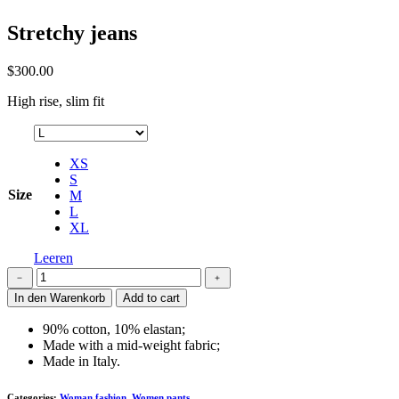
Stretchy jeans
$
300.00
High rise, slim fit
XS
S
Size
M
L
XL
Leeren
Stretchy
﹣
﹢
jeans
In den Warenkorb
Add to cart
Menge
90% cotton, 10% elastan;
Made with a mid-weight fabric;
Made in Italy.
Categories:
Woman fashion
,
Women pants