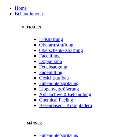
Home
Behandlungen
FRAUEN
Lidstraffung
Oberarmstraffung
Oberschenkelstraffung
Facelifting
Doppelkinn
Fettabsaugung
Fadenlifting
Gesichtsaufbau
Faltenunterspritzung
Lippenvergrößerung
Anti-Schweiß-Behandlung
Chemical Peeling
Besenreiser – Krampfadern
MÄNNER
Faltenunterspritzung