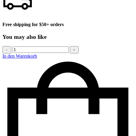
Free shipping for $50+ orders
You may also like
Baseball
﹣
﹢
cap
In den Warenkorb
Menge